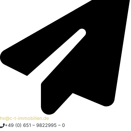
hv@c-t-immobilien.de
+49 (0) 651 – 9822995 – 0